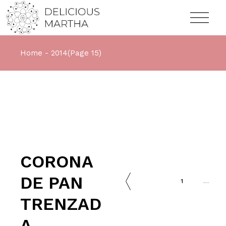
Home
2014
(Page 15)
CORONA
DE PAN
1
…
TRENZAD
A