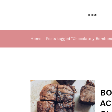
HOME
Home
Posts tagged "Chocolate y Bombon
BO
AC