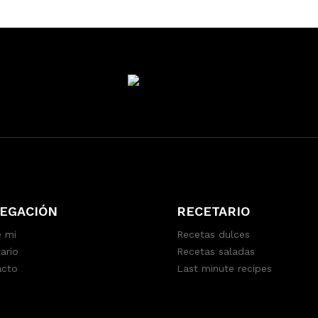
EGACIÓN
RECETARIO
 mi
Recetas dulces
ario
Recetas saladas
acto
Last minute recipes