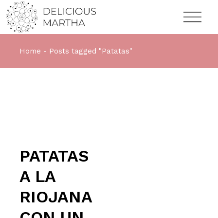
Home
Posts tagged "Patatas"
PATATAS
A LA
RIOJANA
CON UN