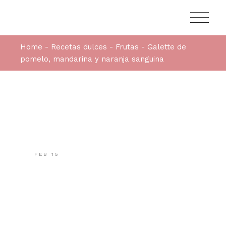
Home
Recetas dulces
Frutas
Galette de
pomelo, mandarina y naranja sanguina
FEB
15