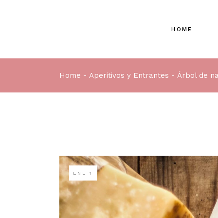
HOME
Home
Aperitivos y Entrantes
Árbol de n
ENE
1