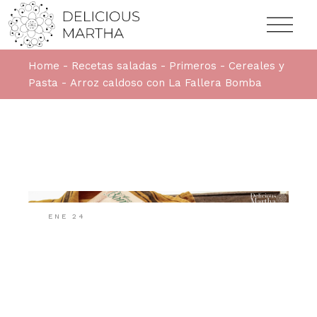
Home
Recetas saladas
Primeros
Cereales y
Pasta
Arroz caldoso con La Fallera Bomba
ENE
24