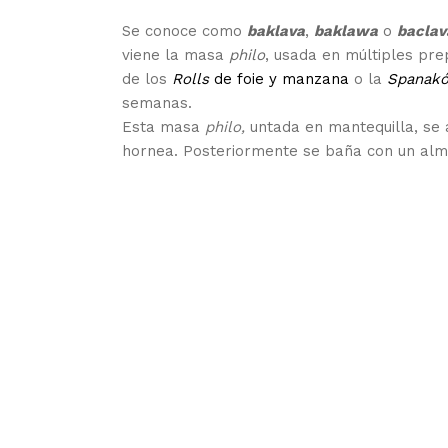
Se conoce como
baklava
,
baklawa
o
baclav
viene la masa
philo
, usada en múltiples pr
de los
Rolls
de foie y manzana
o la
Spanakó
semanas.
Esta masa
philo,
untada en mantequilla, se 
hornea. Posteriormente se baña con un almíb