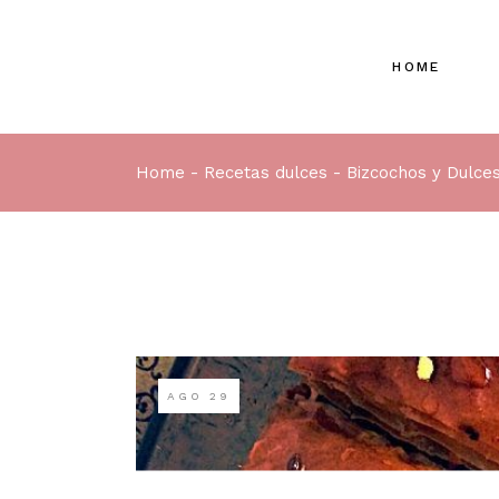
HOME
Home
Recetas dulces
Bizcochos y Dulce
AGO
29