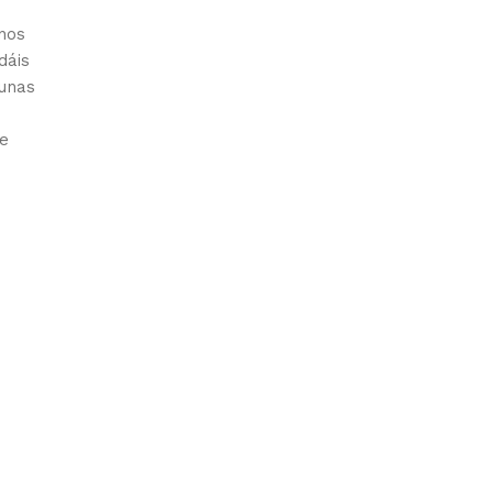
 nos
dáis
unas
se