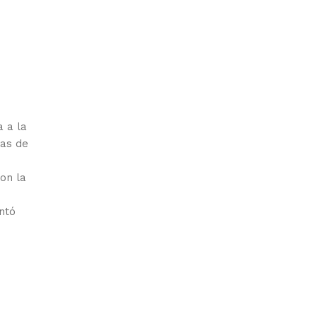
a a la
ias de
on la
ntó