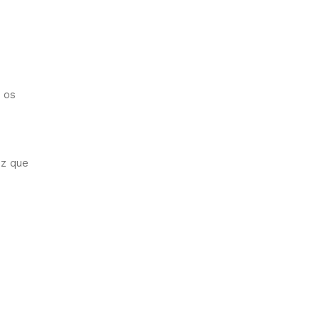
 os
ez que