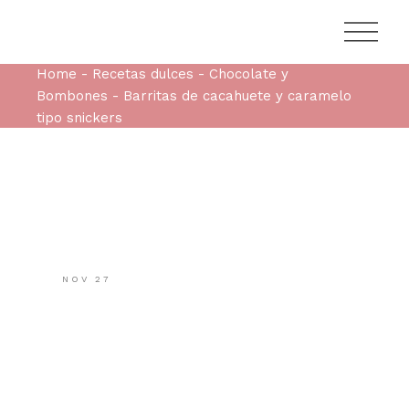
Home
Recetas dulces
Chocolate y
Bombones
Barritas de cacahuete y caramelo
tipo snickers
NOV
27