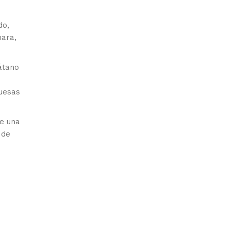
n
do,
hara,
átano
buesas
e una
 de