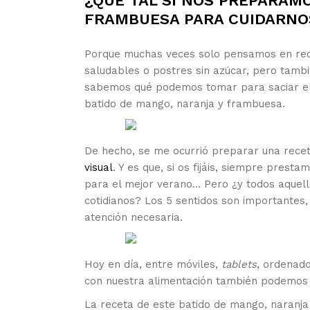
¿QUÉ TAL SI NOS PREPARAM
FRAMBUESA PARA CUIDARNO
Porque muchas veces solo pensamos en rece
saludables o postres sin azúcar, pero tam
sabemos qué podemos tomar para saciar el g
batido de mango, naranja y frambuesa.
De hecho, se me ocurrió preparar una rece
visual
. Y es que, si os fijáis, siempre prest
para el mejor verano… Pero ¿y todos aquel
cotidianos? Los 5 sentidos son importantes,
atención necesaria.
Hoy en día, entre móviles,
tablets
, ordenado
con nuestra alimentación también podemos h
La receta de este batido de mango, naranja 