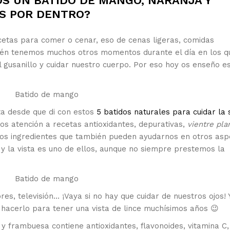
OS UN BATIDO DE MANGO, NARANJA Y
S POR DENTRO?
tas para comer o cenar, eso de cenas ligeras, comidas
bién tenemos muchos otros momentos durante el día en los q
usanillo y cuidar nuestro cuerpo. Por eso hoy os enseño e
ta desde que di con estos
5 batidos naturales para cuidar la 
amos atención a recetas antioxidantes, depurativas,
vientre pla
los ingredientes que también pueden ayudarnos en otros asp
 y la vista es uno de ellos, aunque no siempre prestemos la
res, televisión… ¡Vaya si no hay que cuidar de nuestros ojos! Y
acerlo para tener una vista de lince muchísimos años 😉
y frambuesa contiene antioxidantes, flavonoides, vitamina C,