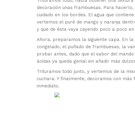
Trituramos todo, hasta obtener una textur
decoración unas frambuesas. Para hacerlo,
cuidado en los bordes. El agua que contiene 
vertemos el puré de mango y naranja dentro
y que de ésta vaya cayendo poco a poco en e
Ahora, preparamos la siguiente capa. En la 
congelado, el puñado de frambuesas, la vain
probar antes, dado que el sabor del mando 
ácidas ya queda genial sin añadir más dulzor
Trituramos todo junto, y vertemos de la m
cuchara. Y finalmente, decoramos con más 
inmediato.