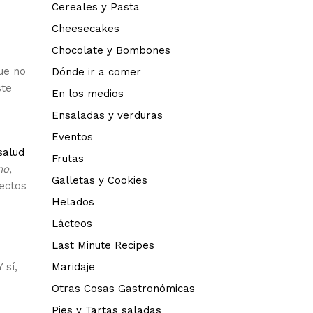
Cereales y Pasta
Cheesecakes
Chocolate y Bombones
ue no
Dónde ir a comer
ste
En los medios
Ensaladas y verduras
Eventos
salud
Frutas
no
,
Galletas y Cookies
ectos
Helados
Lácteos
Last Minute Recipes
 sí,
Maridaje
Otras Cosas Gastronómicas
Pies y Tartas saladas