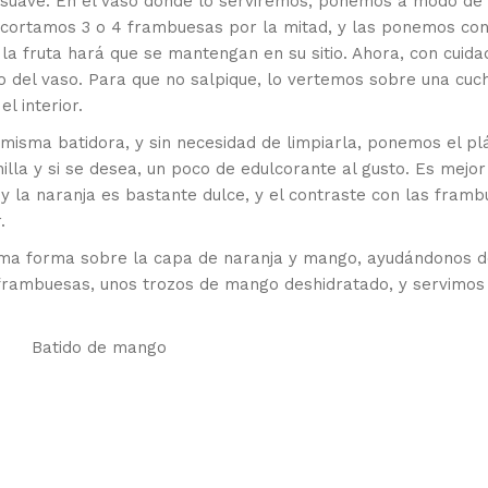
a suave. En el vaso donde lo serviremos, ponemos a modo de
 cortamos 3 o 4 frambuesas por la mitad, y las ponemos co
la fruta hará que se mantengan en su sitio. Ahora, con cuida
 del vaso. Para que no salpique, lo vertemos sobre una cuc
l interior.
misma batidora, y sin necesidad de limpiarla, ponemos el pl
illa y si se desea, un poco de edulcorante al gusto. Es mejor
y la naranja es bastante dulce, y el contraste con las fram
.
isma forma sobre la capa de naranja y mango, ayudándonos d
frambuesas, unos trozos de mango deshidratado, y servimos