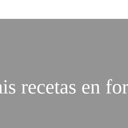
s recetas en fo