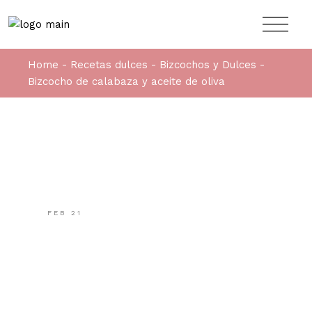
Home
Recetas dulces
Bizcochos y Dulces
Bizcocho de calabaza y aceite de oliva
FEB
21