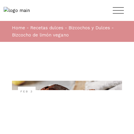
Home
Recetas dulces
Bizcochos y Dulces
Bizcocho de limón vegano
FEB
3