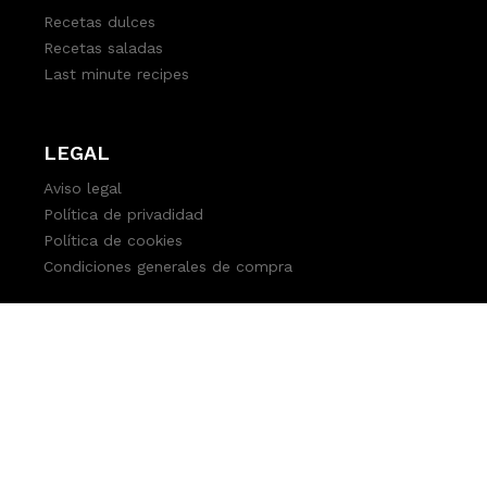
Recetas dulces
Recetas saladas
Last minute recipes
LEGAL
Aviso legal
Política de privadidad
Política de cookies
Condiciones generales de compra
© 2022 Delicious Martha All Rights Reserved -
Diseño y
desarrollo web por Several.pro