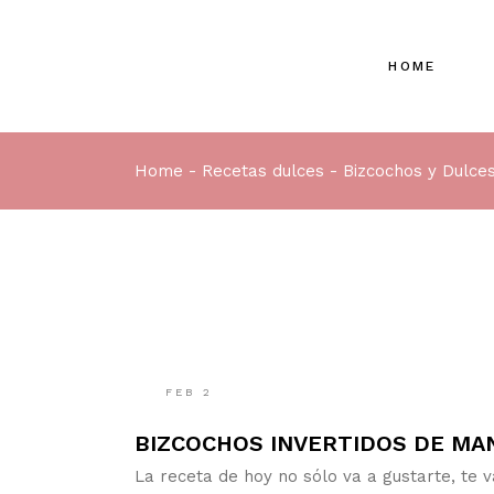
HOME
Home
Recetas dulces
Bizcochos y Dulce
FEB
2
BIZCOCHOS INVERTIDOS DE MA
La receta de hoy no sólo va a gustarte, te