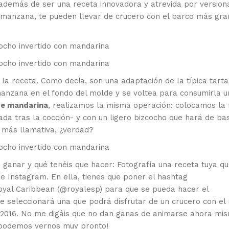
 además de ser una receta innovadora y atrevida por version
manzana, te pueden llevar de crucero con el barco más gr
 la receta. Como decía, son una adaptación de la típica tarta
 manzana en el fondo del molde y se voltea para consumirla u
de mandarina
, realizamos la misma operación: colocamos la 
da tras la cocción- y con un ligero bizcocho que hará de ba
o más llamativa, ¿verdad?
 ganar y qué tenéis que hacer: Fotografía una receta tuya q
de Instagram. En ella, tienes que poner el hashtag
yal Caribbean (@royalesp) para que se pueda hacer el
e seleccionará una que podrá disfrutar de un crucero con el
e 2016. No me digáis que no dan ganas de animarse ahora m
¡podemos vernos muy pronto!