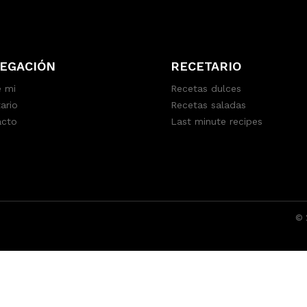
EGACIÓN
RECETARIO
 mi
Recetas dulces
ario
Recetas saladas
acto
Last minute recipes
© 