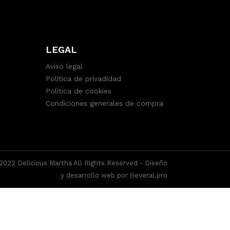
LEGAL
Aviso legal
Política de privadidad
Política de cookies
Condiciones generales de compra
2022 Delicious Martha All Rights Reserved -
Diseño
y desarrollo web por Several.pro