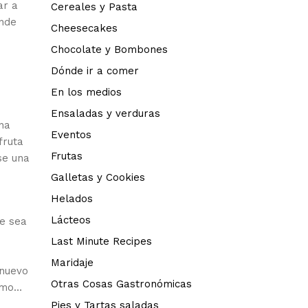
ar a
Cereales y Pasta
ande
Cheesecakes
Chocolate y Bombones
Dónde ir a comer
En los medios
Ensaladas y verduras
na
Eventos
fruta
Frutas
se una
Galletas y Cookies
Helados
Lácteos
ue sea
Last Minute Recipes
Maridaje
 nuevo
Otras Cosas Gastronómicas
ismo…
Pies y Tartas saladas