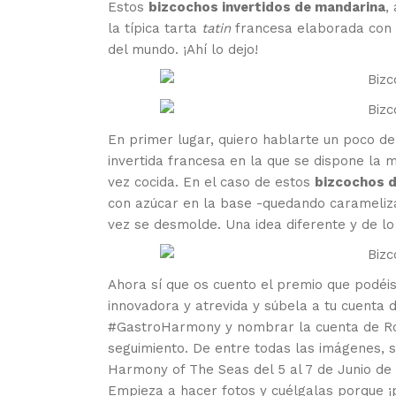
Estos
bizcochos invertidos de mandarina
,
la típica tarta
tatin
francesa elaborada con 
del mundo. ¡Ahí lo dejo!
En primer lugar, quiero hablarte un poco de
invertida francesa en la que se dispone la
vez cocida. En el caso de estos
bizcochos 
con azúcar en la base -quedando carameliza
vez se desmolde. Una idea diferente y de l
Ahora sí que os cuento el premio que podéis
innovadora y atrevida y súbela a tu cuenta 
#GastroHarmony y nombrar la cuenta de Ro
seguimiento. De entre todas las imágenes, s
Harmony of The Seas del 5 al 7 de Junio d
Empieza a hacer fotos y cuélgalas porque 