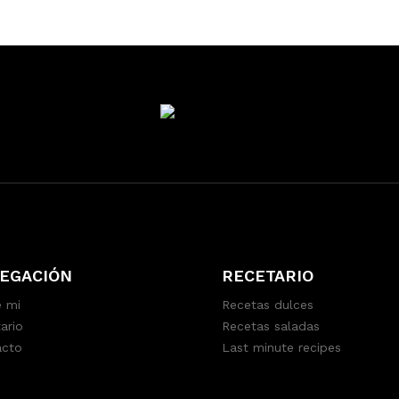
EGACIÓN
RECETARIO
 mi
Recetas dulces
ario
Recetas saladas
acto
Last minute recipes