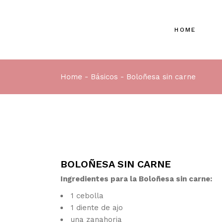
Skip
to
the
content
HOME
Home
Básicos
Boloñesa sin carne
BOLOÑESA SIN CARNE
Ingredientes para la Boloñesa sin carne:
1 cebolla
1 diente de ajo
una zanahoria