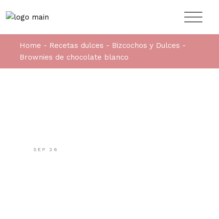
Home
Recetas dulces
Bizcochos y Dulces
Brownies de chocolate blanco
SEP
26