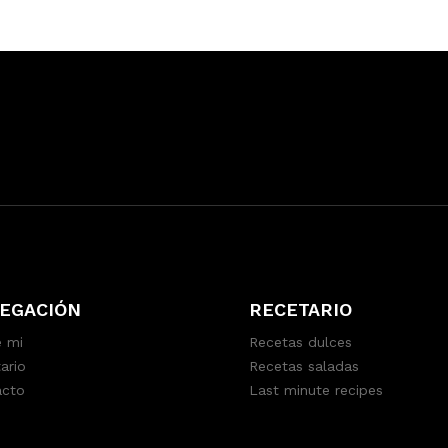
EGACIÓN
RECETARIO
 mi
Recetas dulces
ario
Recetas saladas
acto
Last minute recipes