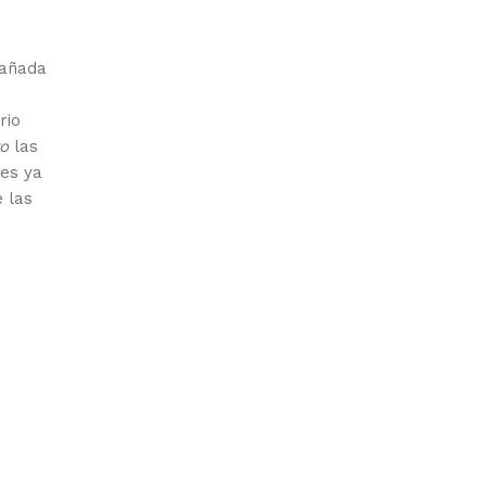
pañada
rio
to
las
tes ya
 las