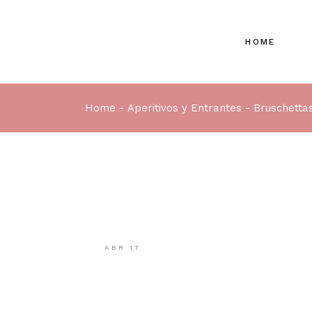
HOME
Home
Aperitivos y Entrantes
Bruschetta
ABR
17