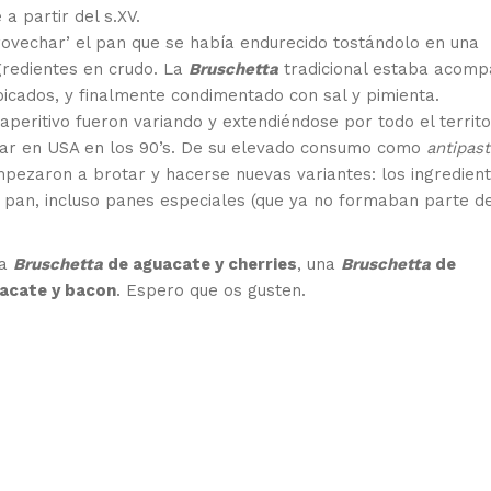
 a partir del s.XV.
ovechar’ el pan que se había endurecido tostándolo en una
gredientes en crudo. La
Bruschetta
tradicional estaba acom
 picados, y finalmente condimentado con sal y pimienta.
peritivo fueron variando y extendiéndose por todo el territo
lar en USA en los 90’s. De su elevado consumo como
antipas
pezaron a brotar y hacerse nuevas variantes: los ingredien
e pan, incluso panes especiales (que ya no formaban parte de
na
Bruschetta
de aguacate y cherries
, una
Bruschetta
de
acate y bacon
. Espero que os gusten.