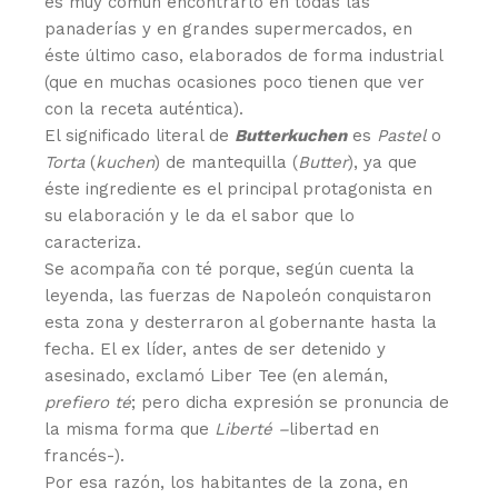
es muy común encontrarlo en todas las
panaderías y en grandes supermercados, en
éste último caso, elaborados de forma industrial
(que en muchas ocasiones poco tienen que ver
con la receta auténtica).
El significado literal de
Butterkuchen
es
Pastel
o
Torta
(
kuchen
) de mantequilla (
Butter
), ya que
éste ingrediente es el principal protagonista en
su elaboración y le da el sabor que lo
caracteriza.
Se acompaña con té porque, según cuenta la
leyenda, las fuerzas de Napoleón conquistaron
esta zona y desterraron al gobernante hasta la
fecha. El ex líder, antes de ser detenido y
asesinado, exclamó Liber Tee (en alemán,
prefiero té
; pero dicha expresión se pronuncia de
la misma forma que
Liberté –
libertad en
francés-).
Por esa razón, los habitantes de la zona, en