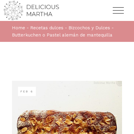
Home
Recetas dulces
Bizcochos y Dulces
Butterkuchen o Pastel alemán de mantequilla
FEB
6