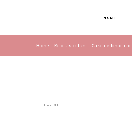
HOME
Home
Recetas dulces
Cake de limón con
FEB
21