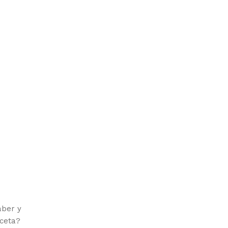
aber y
eceta?