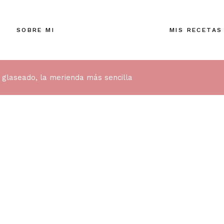
SOBRE MI
MIS RECETAS
 glaseado, la merienda más sencilla