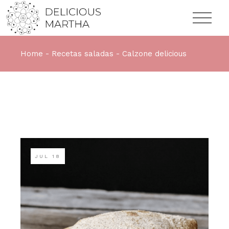
Home
Recetas saladas
Calzone delicious
JUL
18