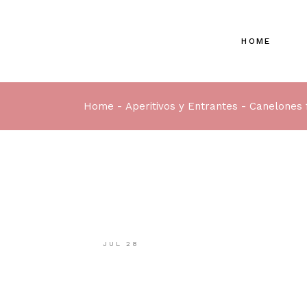
HOME
Home
Aperitivos y Entrantes
Canelones 
JUL
28