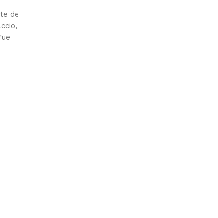
nte de
ccio,
fue