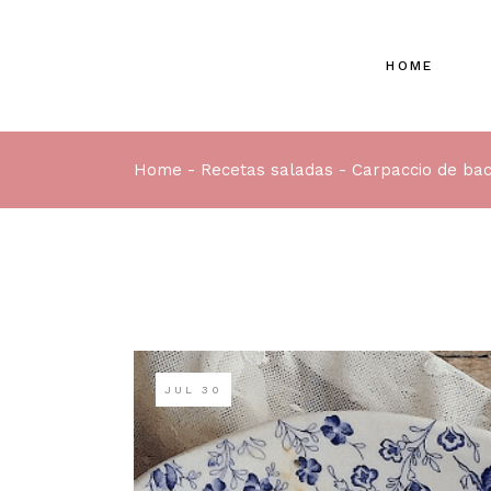
HOME
Home
Recetas saladas
Carpaccio de ba
JUL
30