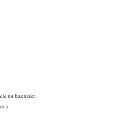
cio
de bacalao:
ados