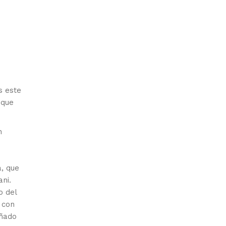
s este
 que
n
a, que
ani.
o del
 con
añado