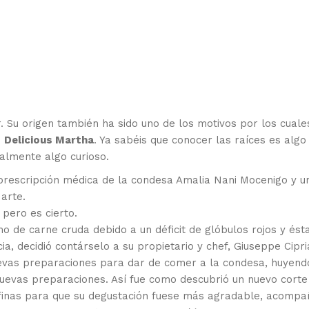
ar. Su origen también ha sido uno de los motivos por los cuale
n
Delicious Martha
. Ya sabéis que conocer las raíces es algo
almente algo curioso.
prescripción médica de la condesa Amalia Nani Mocenigo y u
arte.
pero es cierto.
 de carne cruda debido a un déficit de glóbulos rojos y ést
ia, decidió contárselo a su propietario y chef, Giuseppe Cipri
nuevas preparaciones para dar de comer a la condesa, huyend
uevas preparaciones. Así fue como descubrió un nuevo corte
y finas para que su degustación fuese más agradable, acomp