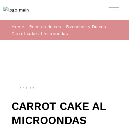
Home
Recetas dulces
Bizcochos y Dulces
Carrot cake al microondas
ABR
27
CARROT CAKE AL
MICROONDAS