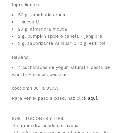
Ingredientes:
50 g. zanahoria cruda
1 huevo M
20 g. almendra molida
2 g. pumpkin spice o canela + jengibre
2 g. saborizante vainilla* o 10 g. eritritol
Relleno
4 cucharadas de yogur natural + pasta de
vainilla + nueces pecanas
cocción: 1’30” a 850W
Para ver el paso a paso, haz click
aquí
.
SUSTITUCIONES Y TIPS:
-la almendra puede ser avena
-el yogur puede ser queso batido, crema de