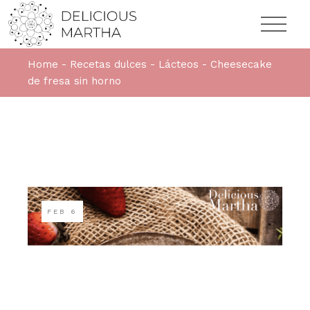
Home
Recetas dulces
Lácteos
Cheesecake
de fresa sin horno
FEB
6