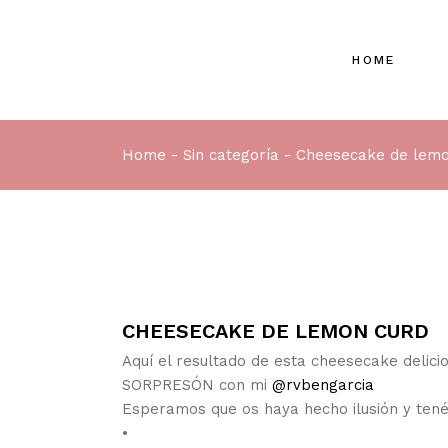
HOME
Home
Sin categoría
Cheesecake de lemo
CHEESECAKE DE LEMON CURD
Aquí el resultado de esta cheesecake delic
SORPRESÓN con mi
@rvbengarcia
Esperamos que os haya hecho ilusión y tenéi
•