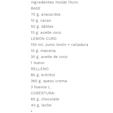
Ingredientes molde 15cm:
BASE
70 g. anacardos
10 g. cacao
50 g. dátiles
15 g. aceite coco
LEMON CURD
150 ml. zumo limón + ralladura
10 g. maicena
30 g. aceite de coco
1 huevo
RELLENO
80 g. eritritol
360 g. queso crema
3 huevos L
COBERTURA:
60 g. chocolate
40 g. leche
•