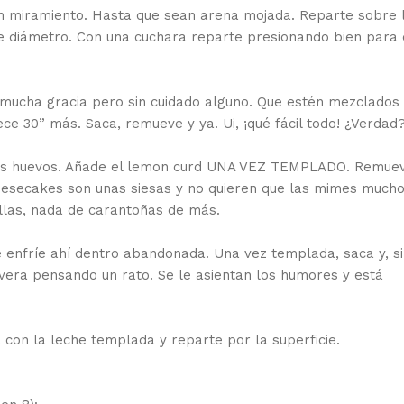
gún miramiento. Hasta que sean arena mojada. Reparte sobre 
 diámetro. Con una cuchara reparte presionando bien para 
 mucha gracia pero sin cuidado alguno. Que estén mezclados 
ece 30” más. Saca, remueve y ya. Ui, ¡qué fácil todo! ¿Verdad
 los huevos. Añade el lemon curd UNA VEZ TEMPLADO. Remue
eesecakes son unas siesas y no quieren que las mimes mucho
llas, nada de carantoñas de más.
 enfríe ahí dentro abandonada. Una vez templada, saca y, si
evera pensando un rato. Se le asientan los humores y está
 con la leche templada y reparte por la superficie.