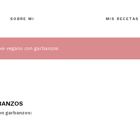
SOBRE MI
MIS RECETAS
ke vegano con garbanzos
BANZOS
on garbanzos: