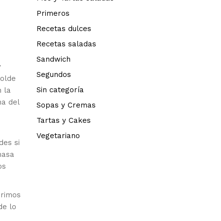
Primeros
Recetas dulces
Recetas saladas
Sandwich
y
Segundos
molde
Sin categoría
 la
ma del
Sopas y Cremas
Tartas y Cakes
Vegetariano
des si
masa
os
brimos
de lo