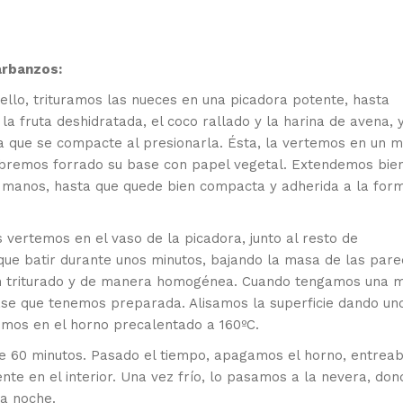
arbanzos:
ello, trituramos las nueces en una picadora potente, hasta
 la fruta deshidratada, el coco rallado y la harina de avena, 
a que se compacte al presionarla. Ésta, la vertemos en un 
bremos forrado su base con papel vegetal. Extendemos bien
 manos, hasta que quede bien compacta y adherida a la for
 vertemos en el vaso de la picadora, junto al resto de
que batir durante unos minutos, bajando la masa de las pare
en triturado y de manera homogénea. Cuando tengamos una 
base que tenemos preparada. Alisamos la superficie dando un
imos en el horno precalentado a 160ºC.
 60 minutos. Pasado el tiempo, apagamos el horno, entrea
te en el interior. Una vez frío, lo pasamos a la nevera, don
la noche.