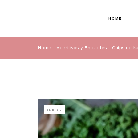
HOME
Home
Aperitivos y Entrantes
Chips de k
ENE
30