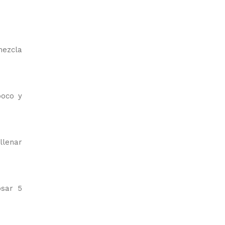
mezcla
poco y
llenar
osar 5