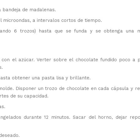
na bandeja de madalenas.
l microondas, a intervalos cortos de tiempo.
rvando 6 trozos) hasta que se funda y se obtenga una 
s con el azúcar. Verter sobre el chocolate fundido poco a 
s.
asta obtener una pasta lisa y brillante.
olde. Disponer un trozo de chocolate en cada cápsula y re
rtes de su capacidad.
as.
ngelados durante 12 minutos. Sacar del horno, dejar rep
 deseado.