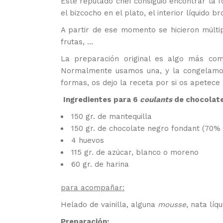
Este reputado chef consiguió encontrar la 
el bizcocho en el plato, el interior líquido b
A partir de ese momento se hicieron múltip
frutas, …
La preparación original es algo más com
Normalmente usamos una, y la congelamos 
formas, os dejo la receta por si os apetece
Ingredientes para 6
coulants
de chocolate
150 gr. de mantequilla
150 gr. de chocolate negro fondant (70% c
4 huevos
115 gr. de azúcar, blanco o moreno
60 gr. de harina
para acompañar:
Helado de vainilla, alguna
mousse
, nata líq
Preparación: