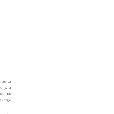
ntenta
o y, a
ido su
 largo