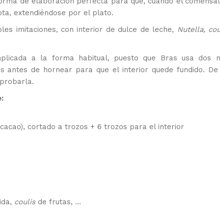
forma de elaboración perfecta para que, cuando el comensal
rota, extendiéndose por el plato.
les imitaciones, con interior de dulce de leche,
Nutella,
co
plicada a la forma habitual, puesto que Bras usa dos 
antes de hornear para que el interior quede fundido. De
 probarla.
:
acao), cortado a trozos + 6 trozos para el interior
uida,
coulis
de frutas, …