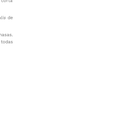
 corta
ulis
de
masas.
 todas