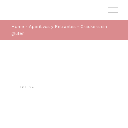
Home
Aperitivos y Entrantes
Crackers sin
gluten
FEB
24