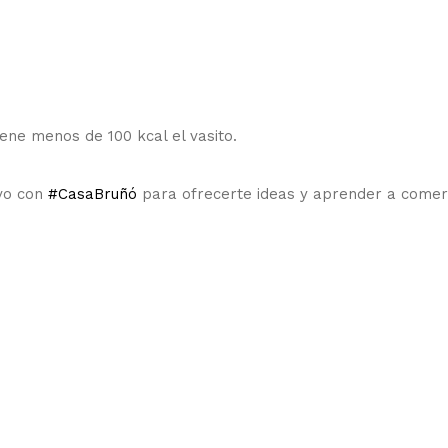
e menos de 100 kcal el vasito.
lvo con
#CasaBruñó
para ofrecerte ideas y aprender a come