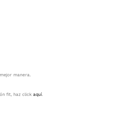
a mejor manera.
n fit, haz click
aquí
.