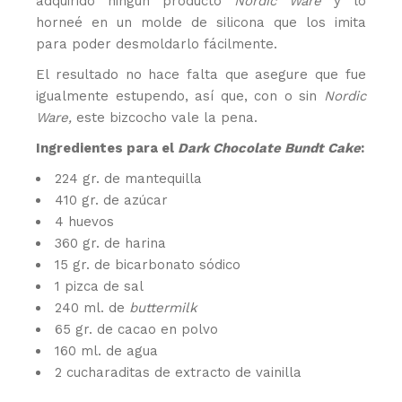
adquirido ningún producto
Nordic Ware
y lo
horneé en un molde de silicona que los imita
para poder desmoldarlo fácilmente.
El resultado no hace falta que asegure que fue
igualmente estupendo, así que, con o sin
Nordic
Ware,
este bizcocho vale la pena.
Ingredientes para el
Dark Chocolate Bundt Cake
:
224 gr. de mantequilla
410 gr. de azúcar
4 huevos
360 gr. de harina
15 gr. de bicarbonato sódico
1 pizca de sal
240 ml. de
buttermilk
65 gr. de cacao en polvo
160 ml. de agua
2 cucharaditas de extracto de vainilla