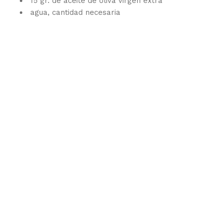
15 gr. de aceite de oliva virgen extra
agua, cantidad necesaria