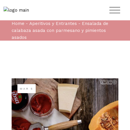
Home
Aperitivos y Entrantes
Ensalada de
calabaza asada con parmesano y pimientos
asados
MAR
5