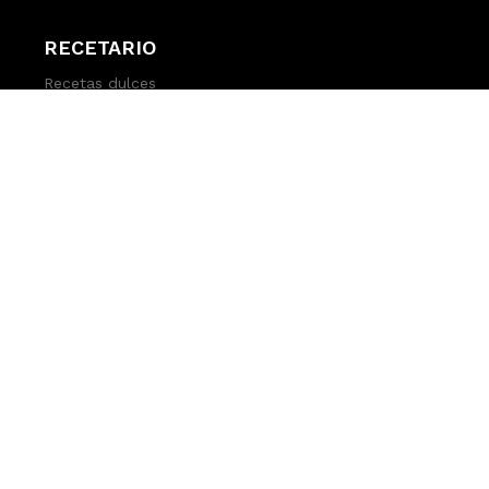
RECETARIO
Recetas dulces
Recetas saladas
Last minute recipes
LEGAL
Aviso legal
Política de privadidad
Política de cookies
Condiciones generales de compra
© 2022 Delicious Martha All Rights Reserved -
Diseño y