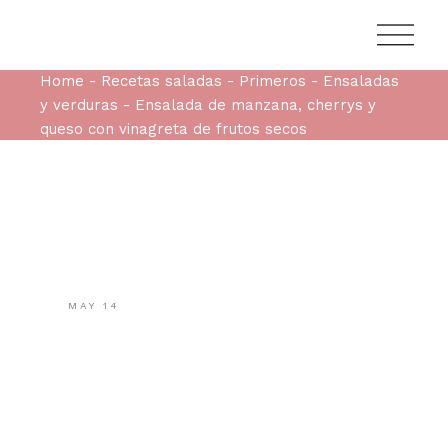
Home
Recetas saladas
Primeros
Ensaladas
y verduras
Ensalada de manzana, cherrys y
queso con vinagreta de frutos secos
MAY
14