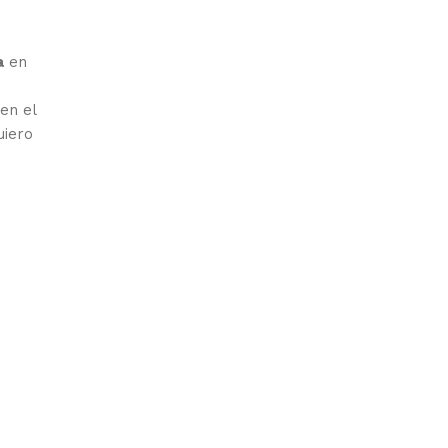
a
en
en el
uiero