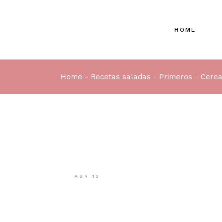
HOME
Home
Recetas saladas
Primeros
Cerea
ABR
13