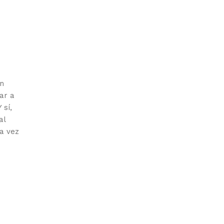
on
ar a
 sí,
al
na vez