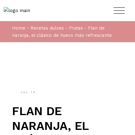
Home
Recetas dulces
Frutas
Flan de
naranja, el clásico de huevo más refrescante
JUL
14
FLAN DE
NARANJA, EL