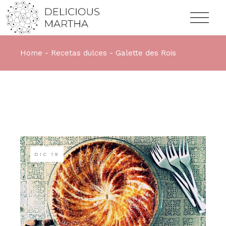
Home
Recetas dulces
Galette des Rois
DIC
19