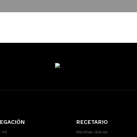
EGACIÓN
RECETARIO
 mi
Recetas dulces