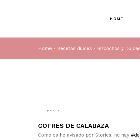
HOME
Home
Recetas dulces
Bizcochos y Dulce
FEB
5
GOFRES DE CALABAZA
Como os he avisado por Stories, no hay
#de