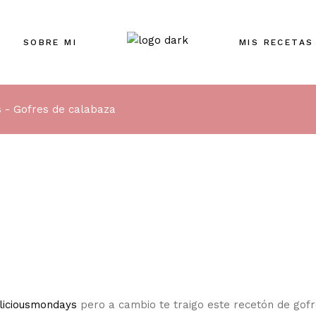
SOBRE MI
MIS RECETAS
s
Gofres de calabaza
liciousmondays
pero a cambio te traigo este recetón de gof