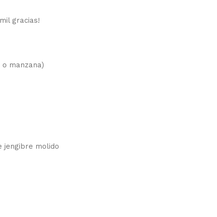
il gracias!
no o manzana)
e jengibre molido