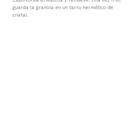
Espolvorea el Matcha y remueve. Una vez frío,
guarda la granola en un tarro hermético de
cristal.