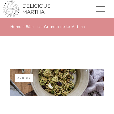
Home
Básicos
Granola de té Matcha
JUN
29