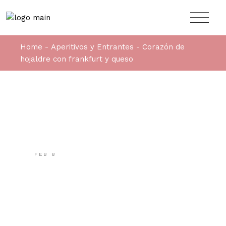
Home
Aperitivos y Entrantes
Corazón de
hojaldre con frankfurt y queso
FEB
8