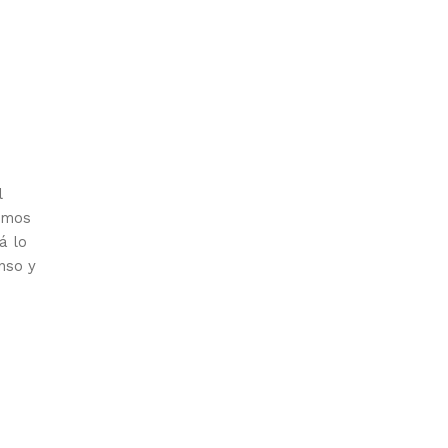
l
amos
á lo
nso y