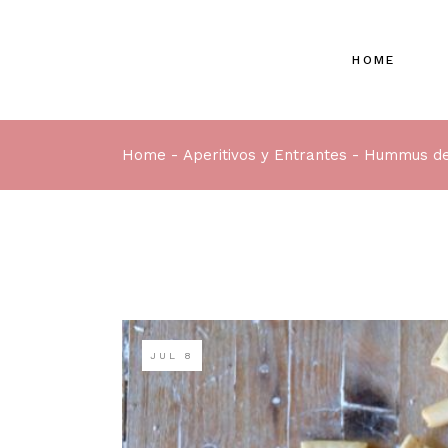
HOME
Home
Aperitivos y Entrantes
Hummus de
JUL
8