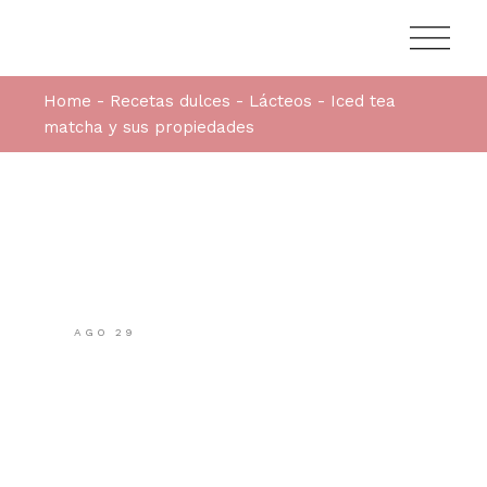
Home
Recetas dulces
Lácteos
Iced tea
matcha y sus propiedades
AGO
29