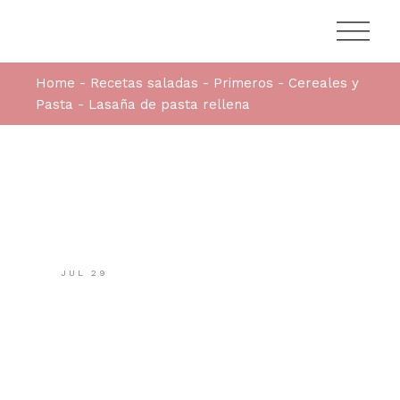
Home
Recetas saladas
Primeros
Cereales y
Pasta
Lasaña de pasta rellena
JUL
29