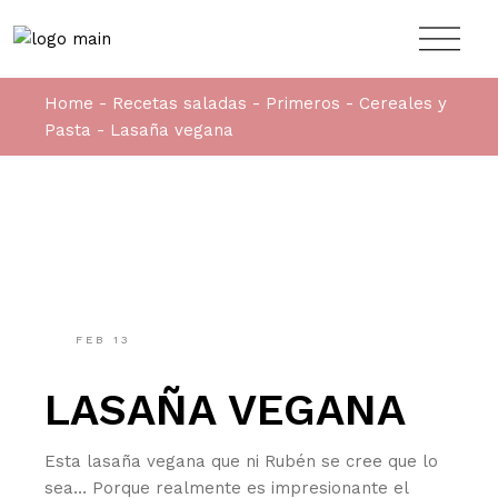
Skip
to
the
content
Home
Recetas saladas
Primeros
Cereales y
Pasta
Lasaña vegana
FEB
13
LASAÑA VEGANA
Esta lasaña vegana que ni Rubén se cree que lo
sea… Porque realmente es impresionante el