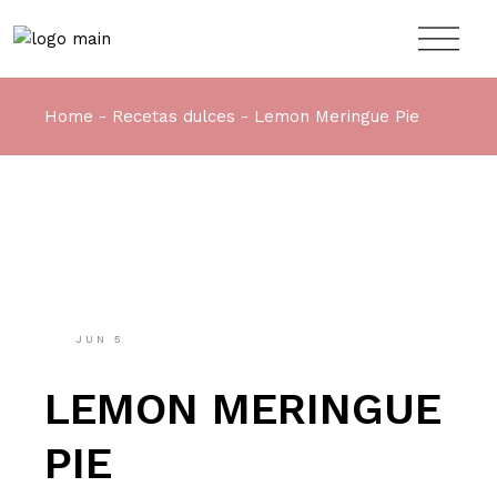
Skip
to
the
content
Home
Recetas dulces
Lemon Meringue Pie
JUN
5
LEMON MERINGUE
PIE