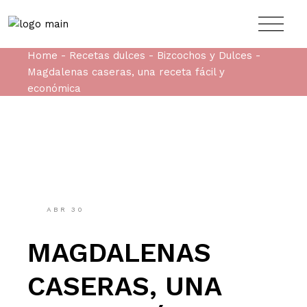
Home
Recetas dulces
Bizcochos y Dulces
Magdalenas caseras, una receta fácil y
económica
ABR
30
MAGDALENAS
CASERAS, UNA