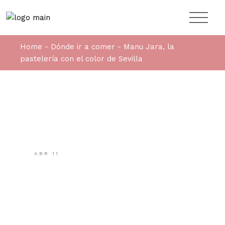
Home
Dónde ir a comer
Manu Jara, la
pastelería con el color de Sevilla
ABR
11