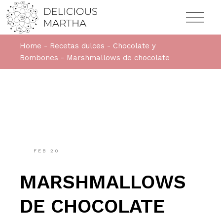
Home
Recetas dulces
Chocolate y
Bombones
Marshmallows de chocolate
FEB
20
MARSHMALLOWS
DE CHOCOLATE