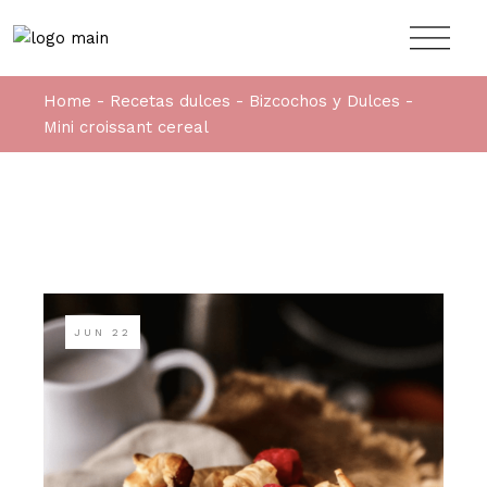
Home
Recetas dulces
Bizcochos y Dulces
Mini croissant cereal
JUN
22