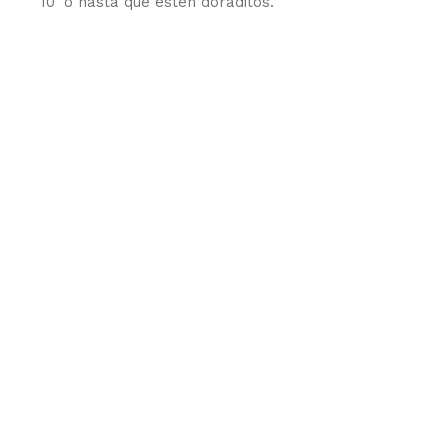
10’ o hasta que estén doraditos.