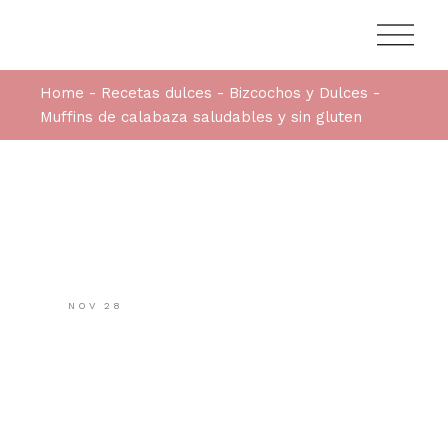
Home
Recetas dulces
Bizcochos y Dulces
Muffins de calabaza saludables y sin gluten
NOV
28