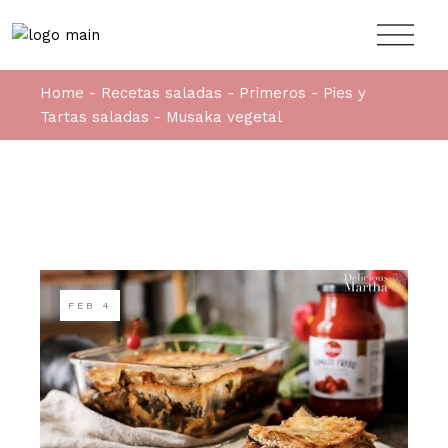
Home
Recetas saladas
Primeros
Pies y
Tartas saladas
Musaka vegetal
FEB
4