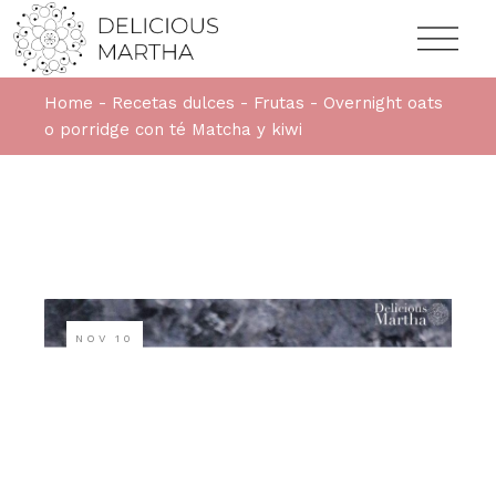
Home
Recetas dulces
Frutas
Overnight oats
o porridge con té Matcha y kiwi
NOV
10